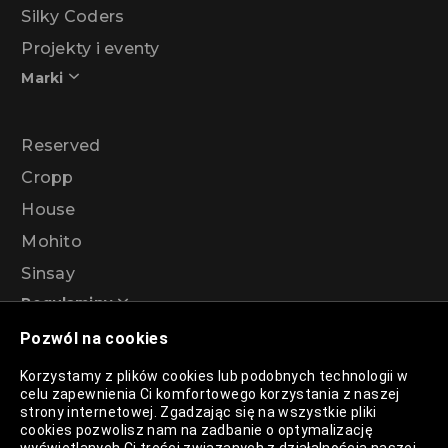
Silky Coders
Projekty i eventy
Marki
Reserved
Cropp
House
Mohito
Sinsay
Regulaminy
Pozwól na cookies
Regulamin akcji promocyjnej – Program
Korzystamy z plików cookies lub podobnych technologii w
rabatowy 99%
celu zapewnienia Ci komfortowego korzystania z naszej
strony internetowej. Zgadzając się na wszystkie pliki
cookies pozwolisz nam na zadbanie o optymalizację