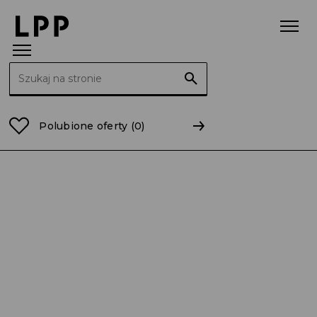
Szukaj:
Strona główna
Raporty
2016
RB 26/2016 Zwołani
Polubione oferty
(0)