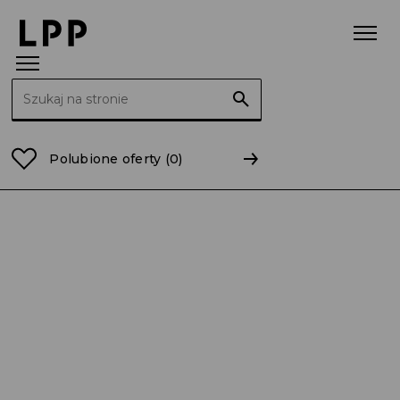
Szukaj:
Strona główna
Raporty
2022
RB 26/2022 Podwyżs
Polubione oferty
(0)