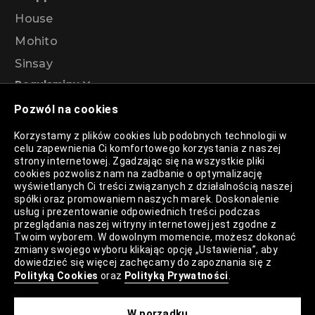
House
Mohito
Sinsay
Regulaminy
Pozwól na cookies
Regulamin akcji promocyjnej – Program
Korzystamy z plików cookies lub podobnych technologii w
rabatowy 99%
celu zapewnienia Ci komfortowego korzystania z naszej
strony internetowej. Zgadzając się na wszystkie pliki
cookies pozwolisz nam na zadbanie o optymalizację
wyświetlanych Ci treści związanych z działalnością naszej
Polityka Prywatności
spółki oraz promowaniem naszych marek. Doskonalenie
usług i prezentowanie odpowiednich treści podczas
Polityka Plików Cookies
przeglądania naszej witryny internetowej jest zgodne z
Twoim wyborem. W dowolnym momencie, możesz dokonać
Lista Plików Cookies
zmiany swojego wyboru klikając opcję „Ustawienia”, aby
dowiedzieć się więcej zachęcamy do zapoznania się z
Lista Zaufanych Partnerów
Polityką Cookies
oraz
Polityką Prywatności
.
Ustawienia Cookies
W porządku