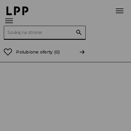
Szukaj:
Strona główna
Raporty
2014
RB 27/2014 Skonsol
Polubione oferty
(0)