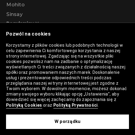
Mohito
Sinsay
Regulaminy
Pozwól na cookies
Regulamin akcji promocyjnej – Program
Korzystamy z plików cookies lub podobnych technologii w
rabatowy 99%
celu zapewnienia Ci komfortowego korzystania z naszej
strony internetowej. Zgadzając się na wszystkie pliki
cookies pozwolisz nam na zadbanie o optymalizację
wyświetlanych Ci treści związanych z działalnością naszej
Polityka Prywatności
spółki oraz promowaniem naszych marek. Doskonalenie
usług i prezentowanie odpowiednich treści podczas
Polityka Plików Cookies
przeglądania naszej witryny internetowej jest zgodne z
Twoim wyborem. W dowolnym momencie, możesz dokonać
Lista Plików Cookies
zmiany swojego wyboru klikając opcję „Ustawienia”, aby
dowiedzieć się więcej zachęcamy do zapoznania się z
Lista Zaufanych Partnerów
Polityką Cookies
oraz
Polityką Prywatności
.
Ustawienia Cookies
W porządku
Mapa Strony