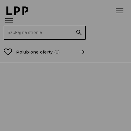
Szukaj:
Strona główna
Raporty
2009
RB 30/2009 Skonsol
Polubione oferty
(0)