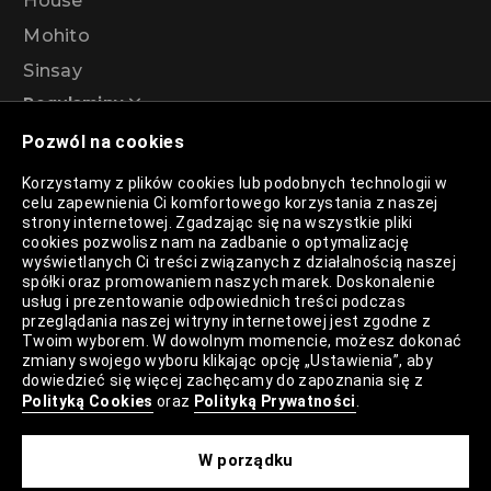
House
Mohito
Sinsay
Regulaminy
Pozwól na cookies
Regulamin akcji promocyjnej – Program
Korzystamy z plików cookies lub podobnych technologii w
rabatowy 99%
celu zapewnienia Ci komfortowego korzystania z naszej
strony internetowej. Zgadzając się na wszystkie pliki
cookies pozwolisz nam na zadbanie o optymalizację
wyświetlanych Ci treści związanych z działalnością naszej
Polityka Prywatności
spółki oraz promowaniem naszych marek. Doskonalenie
usług i prezentowanie odpowiednich treści podczas
Polityka Plików Cookies
przeglądania naszej witryny internetowej jest zgodne z
Twoim wyborem. W dowolnym momencie, możesz dokonać
Lista Plików Cookies
zmiany swojego wyboru klikając opcję „Ustawienia”, aby
dowiedzieć się więcej zachęcamy do zapoznania się z
Lista Zaufanych Partnerów
Polityką Cookies
oraz
Polityką Prywatności
.
Ustawienia Cookies
W porządku
Mapa Strony