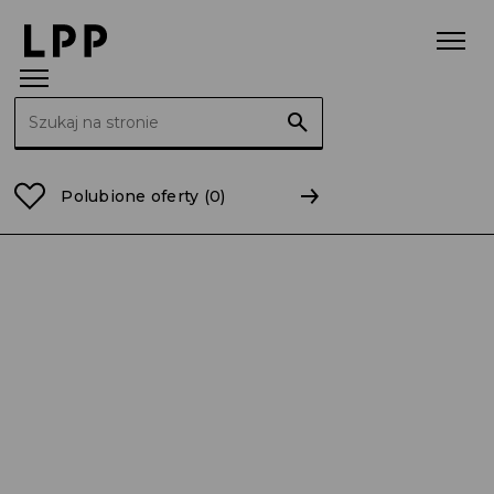
Szukaj:
Strona główna
Raporty
2011
RB 34/2011 Nabycie 
Polubione oferty
(0)