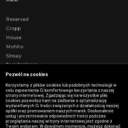
Reserved
Cropp
House
Mohito
Sinsay
Regulaminy
Pozwól na cookies
Regulamin akcji promocyjnej – Program
Korzystamy z plików cookies lub podobnych technologii w
rabatowy 99%
celu zapewnienia Ci komfortowego korzystania z naszej
strony internetowej. Zgadzając się na wszystkie pliki
cookies pozwolisz nam na zadbanie o optymalizację
wyświetlanych Ci treści związanych z działalnością naszej
Polityka Prywatności
spółki oraz promowaniem naszych marek. Doskonalenie
usług i prezentowanie odpowiednich treści podczas
Polityka Plików Cookies
przeglądania naszej witryny internetowej jest zgodne z
Twoim wyborem. W dowolnym momencie, możesz dokonać