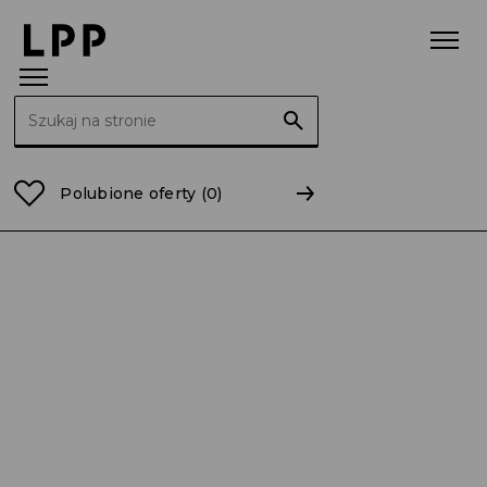
Szukaj:
Strona główna
Raporty
2011
RB 39/ 2011 Tekst je
Polubione oferty
(0)