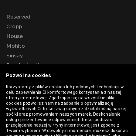
Reserved
Cropp
House
Mohito
Sinsay
Regulaminy
Pozwól na cookies
Regulamin akcji promocyjnej – Program
Korzystamy z plików cookies lub podobnych technologii w
rabatowy 99%
celu zapewnienia Ci komfortowego korzystania z naszej
strony internetowej. Zgadzając się na wszystkie pliki
cookies pozwolisz nam na zadbanie o optymalizację
wyświetlanych Ci treści związanych z działalnością naszej
Polityka Prywatności
spółki oraz promowaniem naszych marek. Doskonalenie
usług i prezentowanie odpowiednich treści podczas
Polityka Plików Cookies
przeglądania naszej witryny internetowej jest zgodne z
Twoim wyborem. W dowolnym momencie, możesz dokonać
Lista Plików Cookies