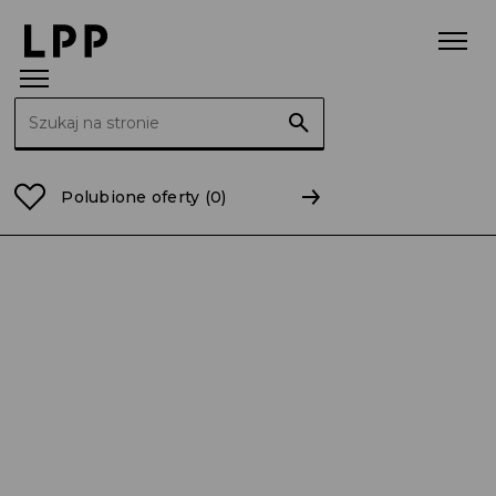
Szukaj:
Strona główna
Raporty
2016
RB 42/2016 Wstępne 
Polubione oferty
(0)