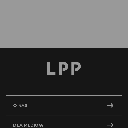
RB 45 2011 Aneks do umowy znaczącej
PDF
O NAS
DLA MEDIÓW