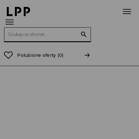
Szukaj:
Strona główna
Raporty
2011
RB 45/2011 Aneks d
Polubione oferty
(0)