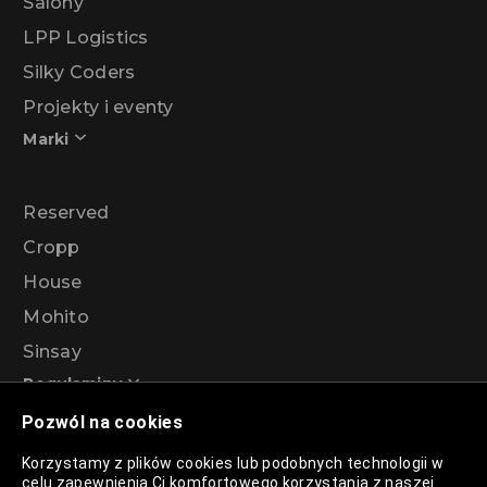
Salony
LPP Logistics
Silky Coders
Projekty i eventy
Marki
Reserved
Cropp
House
Mohito
Sinsay
Regulaminy
Pozwól na cookies
Regulamin akcji promocyjnej – Program
Korzystamy z plików cookies lub podobnych technologii w
rabatowy 99%
celu zapewnienia Ci komfortowego korzystania z naszej