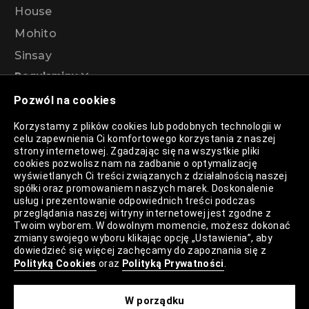
House
Mohito
Sinsay
Regulaminy
Pozwól na cookies
Regulamin akcji promocyjnej – Program
Korzystamy z plików cookies lub podobnych technologii w
rabatowy 99%
celu zapewnienia Ci komfortowego korzystania z naszej
strony internetowej. Zgadzając się na wszystkie pliki
cookies pozwolisz nam na zadbanie o optymalizację
wyświetlanych Ci treści związanych z działalnością naszej
Polityka Prywatności
spółki oraz promowaniem naszych marek. Doskonalenie
usług i prezentowanie odpowiednich treści podczas
Polityka Plików Cookies
przeglądania naszej witryny internetowej jest zgodne z
Twoim wyborem. W dowolnym momencie, możesz dokonać
Lista Plików Cookies
zmiany swojego wyboru klikając opcję „Ustawienia”, aby
dowiedzieć się więcej zachęcamy do zapoznania się z
Lista Zaufanych Partnerów
Polityką Cookies
oraz
Polityką Prywatności
.
Ustawienia Cookies
W porządku