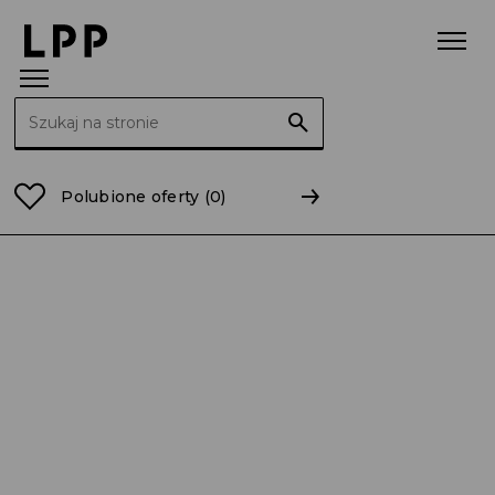
Szukaj:
Strona główna
Raporty
2020
RB 45/2020 Informa
Polubione oferty
(0)