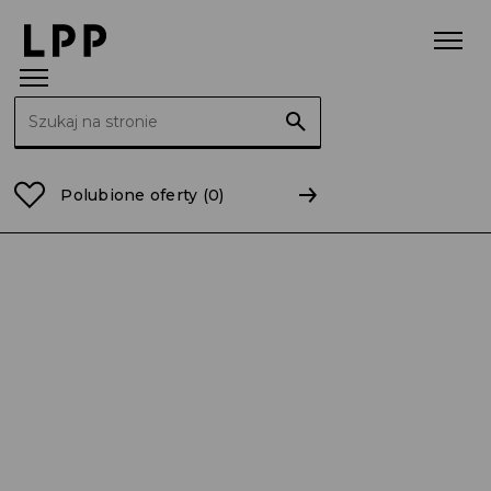
Szukaj:
Strona główna
Raporty
2020
RB 47/2020 Informa
Polubione oferty
(0)