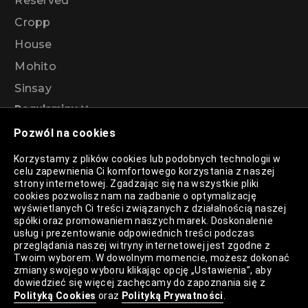
Reserved
Cropp
House
Mohito
Sinsay
Regulaminy
Pozwól na cookies
Regulamin akcji promocyjnej – Program
Korzystamy z plików cookies lub podobnych technologii w
rabatowy 99%
celu zapewnienia Ci komfortowego korzystania z naszej
strony internetowej. Zgadzając się na wszystkie pliki
cookies pozwolisz nam na zadbanie o optymalizację
wyświetlanych Ci treści związanych z działalnością naszej
Polityka Prywatności
spółki oraz promowaniem naszych marek. Doskonalenie
usług i prezentowanie odpowiednich treści podczas
Polityka Plików Cookies
przeglądania naszej witryny internetowej jest zgodne z
Twoim wyborem. W dowolnym momencie, możesz dokonać
Lista Plików Cookies
zmiany swojego wyboru klikając opcję „Ustawienia”, aby
dowiedzieć się więcej zachęcamy do zapoznania się z
Lista Zaufanych Partnerów
Polityką Cookies
oraz
Polityką Prywatności
.