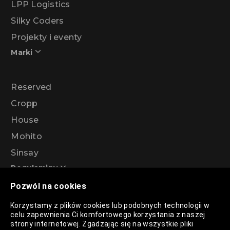
LPP Logistics
Silky Coders
Projekty i eventy
Marki
Reserved
Cropp
House
Mohito
Sinsay
Regulaminy
Pozwól na cookies
Regulamin akcji promocyjnej – Program
Korzystamy z plików cookies lub podobnych technologii w
rabatowy 99%
celu zapewnienia Ci komfortowego korzystania z naszej
strony internetowej. Zgadzając się na wszystkie pliki