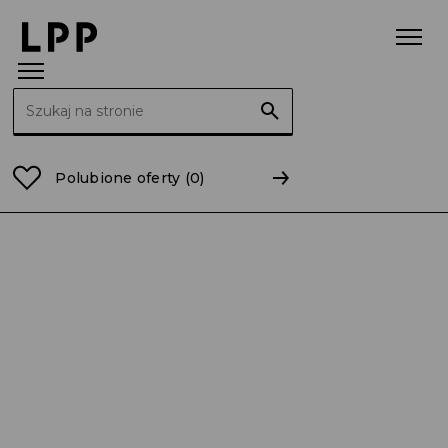
Szukaj:
Strona główna
Raporty
2009
RB 50/2009 Korekta
Polubione oferty
(0)