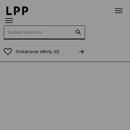
Szukaj:
Strona główna
Raporty
2016
RB 51/2016 Dyspozyc
Polubione oferty
(0)