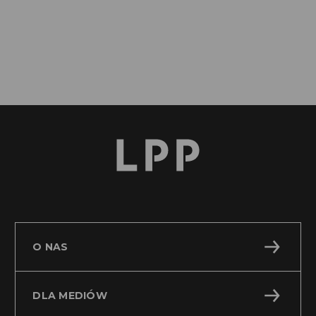
RB 51 2016 - Dyspozycja wcześniejszej
PDF
spłaty kredytu inwestycyjnego
O NAS
DLA MEDIÓW