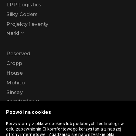
LPP Logistics
Silky Coders
Projekty i eventy
Marki
Reserved
Cropp
House
Mohito
Sinsay
Regulaminy
Pozwól na cookies
Regulamin akcji promocyjnej – Program
Korzystamy z plików cookies lub podobnych technologii w
rabatowy 99%
celu zapewnienia Ci komfortowego korzystania z naszej
strony internetowej. Zgadzając się na wszystkie pliki