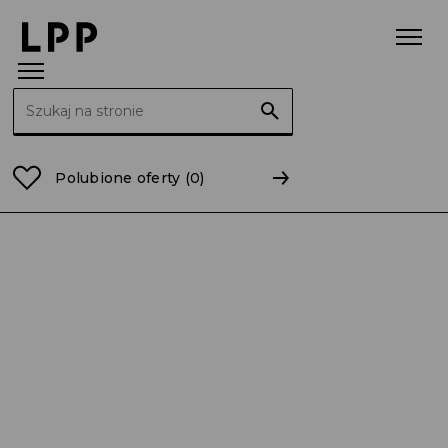
Szukaj:
Strona główna
Raporty
2016
RB 53/2016 Aneks d
Polubione oferty
(0)