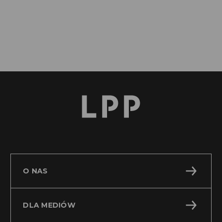
RB 53 2016 Aneks do umowy znaczącej
PDF
O NAS
DLA MEDIÓW