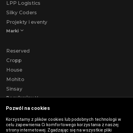
LPP Logistics
Silky Coders
Projekty i eventy
Marki
Reserved
Cropp
House
Mohito
Sinsay
Regulaminy
Pozwól na cookies
Regulamin akcji promocyjnej – Program
Korzystamy z plików cookies lub podobnych technologii w
rabatowy 99%
celu zapewnienia Ci komfortowego korzystania z naszej
strony internetowej. Zgadzając się na wszystkie pliki