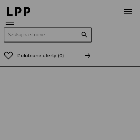
Szukaj:
Strona główna
Raporty
2009
RB 59/2009 Sprosto
Polubione oferty
(0)