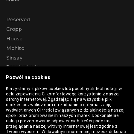
Reserved
Cropp
House
Mohito
Sinsay
Regulaminy
Pozwól na cookies
Regulamin akcji promocyjnej – Program
Korzystamy z plików cookies lub podobnych technologii w
rabatowy 99%
celu zapewnienia Ci komfortowego korzystania z naszej
strony internetowej. Zgadzając się na wszystkie pliki
cookies pozwolisz nam na zadbanie o optymalizację
wyświetlanych Ci treści związanych z działalnością naszej
Polityka Prywatności
spółki oraz promowaniem naszych marek. Doskonalenie
usług i prezentowanie odpowiednich treści podczas
Polityka Plików Cookies
przeglądania naszej witryny internetowej jest zgodne z
Twoim wyborem. W dowolnym momencie, możesz dokonać