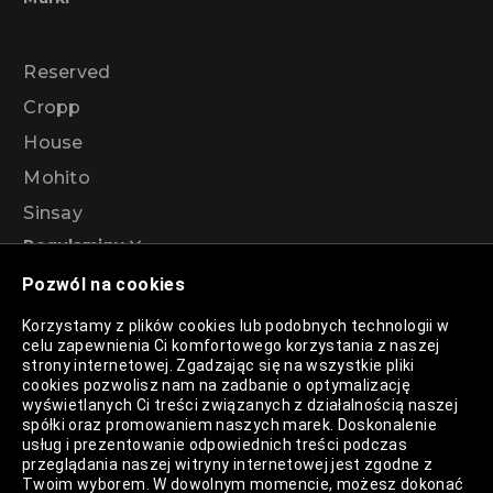
Reserved
Cropp
House
Mohito
Sinsay
Regulaminy
Pozwól na cookies
Regulamin akcji promocyjnej – Program
Korzystamy z plików cookies lub podobnych technologii w
rabatowy 99%
celu zapewnienia Ci komfortowego korzystania z naszej
strony internetowej. Zgadzając się na wszystkie pliki
cookies pozwolisz nam na zadbanie o optymalizację
wyświetlanych Ci treści związanych z działalnością naszej
Polityka Prywatności
spółki oraz promowaniem naszych marek. Doskonalenie
usług i prezentowanie odpowiednich treści podczas
Polityka Plików Cookies
przeglądania naszej witryny internetowej jest zgodne z
Twoim wyborem. W dowolnym momencie, możesz dokonać