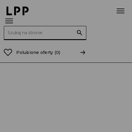
Szukaj:
Strona główna
Obligacje
2024
Świadectwo Zgodn
Polubione oferty
(0)