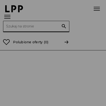
Szukaj:
Strona główna
pomorskie
Gdańsk
Polubione oferty
(0)
E-Commerce Development Specialist