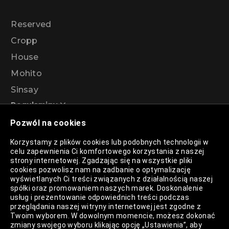
Reserved
Cropp
House
Mohito
Sinsay
Regulaminy
Pozwól na cookies
Regulamin akcji promocyjnej – Program
Korzystamy z plików cookies lub podobnych technologii w
rabatowy 99%
celu zapewnienia Ci komfortowego korzystania z naszej
strony internetowej. Zgadzając się na wszystkie pliki
cookies pozwolisz nam na zadbanie o optymalizację
wyświetlanych Ci treści związanych z działalnością naszej
Polityka Prywatności
spółki oraz promowaniem naszych marek. Doskonalenie
usług i prezentowanie odpowiednich treści podczas
Polityka Plików Cookies
przeglądania naszej witryny internetowej jest zgodne z
Twoim wyborem. W dowolnym momencie, możesz dokonać
Lista Plików Cookies
zmiany swojego wyboru klikając opcję „Ustawienia”, aby