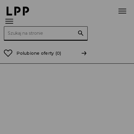
Szukaj:
Strona główna
Kariera
Odkryj LPP
Poradniki
Ja
Polubione oferty
(0)