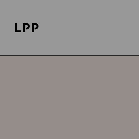
Strona główna
Kariera
Odkryj LPP
Stanowisk